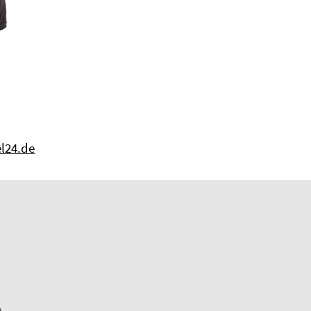
r
l24.de