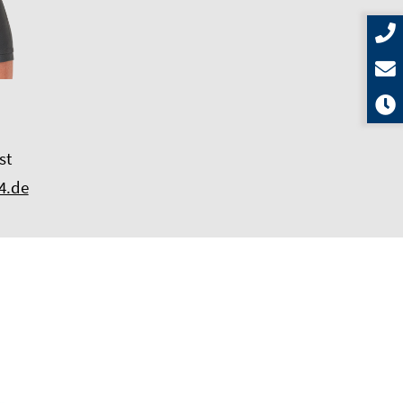
st
4.de