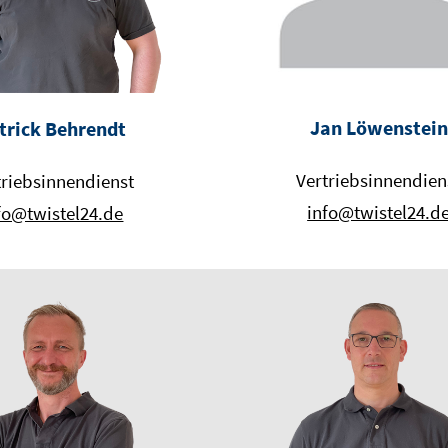
Jan Löwenstein
trick Behrendt
Vertriebsinnendien
triebsinnendienst
info@twistel24.d
fo@twistel24.de