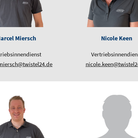
arcel Miersch
Nicole Keen
triebsinnendienst
Vertriebsinnendien
miersch@twistel24.de
nicole.keen@twistel2